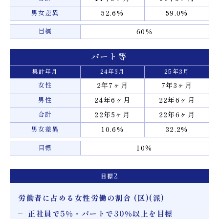
男女差異
52.6%
59.0%
目標
60％
パート等
集計年月
24年3月
25年3月
女性
2年7ヶ月
7年3ヶ月
男性
24年6ヶ月
22年6ヶ月
合計
22年5ヶ月
22年6ヶ月
男女差異
10.6%
32.2%
目標
10％
目標
2
労働者に占める女性労働の割合 (区)(派)
正社員で5％・パートで30％以上を目標