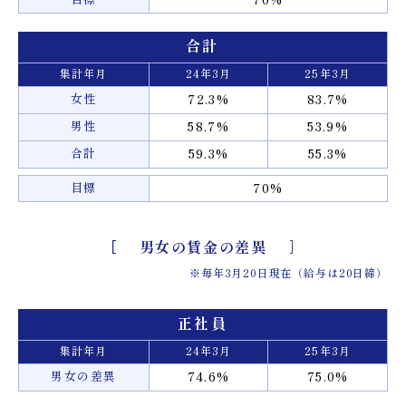
合計
集計年月
24年3月
25年3月
女性
72.3%
83.7%
男性
58.7%
53.9%
合計
59.3%
55.3%
目標
70%
男女の賃金の差異
※毎年3月20日現在（給与は20日締）
正社員
集計年月
24年3月
25年3月
男女の差異
74.6%
75.0%