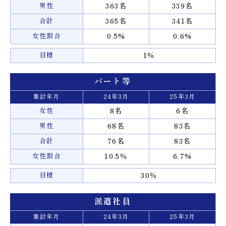
男性
363名
339名
合計
365名
341名
女性割合
0.5%
0.6%
目標
1％
パート等
集計年月
24年3月
25年3月
女性
8名
6名
男性
68名
83名
合計
76名
83名
女性割合
10.5％
6.7%
目標
30％
派遣社員
集計年月
24年3月
25年3月