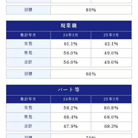
目標
80%
現業職
集計年月
24年3月
25年3月
女性
61.1%
42.1%
男性
56.0%
49.0%
合計
56.0%
49.0%
目標
60％
パート等
集計年月
24年3月
25年3月
女性
58.2%
80.8%
男性
68.4%
68.0%
合計
67.9%
68.3%
目標
70%