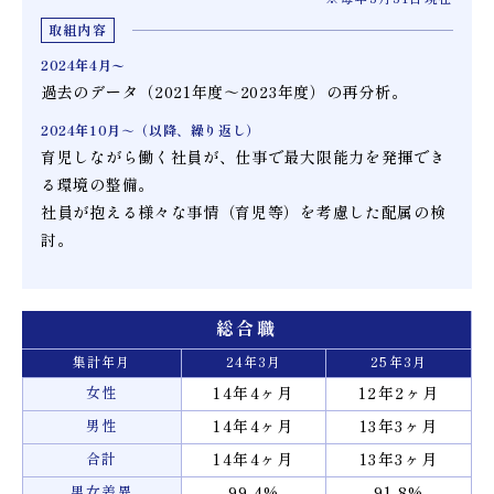
取組内容
2024年4月〜
過去のデータ（2021年度～2023年度）の再分析。
2024年10月～
（以降、繰り返し）
育児しながら働く社員が、仕事で最大限能力を発揮でき
る環境の整備。
社員が抱える様々な事情（育児等）を考慮した配属の検
討。
総合職
集計年月
24年3月
25年3月
女性
14年4ヶ月
12年2ヶ月
男性
14年4ヶ月
13年3ヶ月
合計
14年4ヶ月
13年3ヶ月
男女差異
99.4%
91.8%