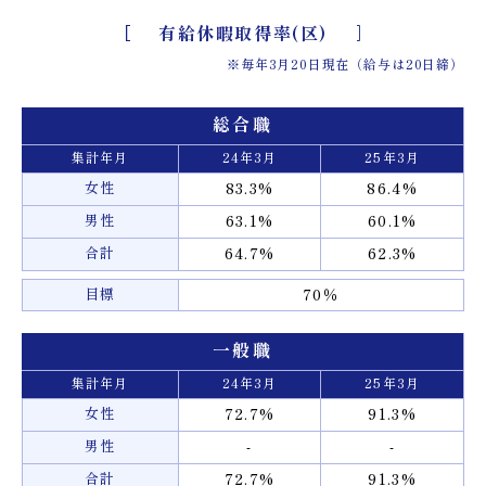
有給休暇取得率(区)
※毎年3月20日現在（給与は20日締）
総合職
集計年月
24年3月
25年3月
女性
83.3%
86.4%
男性
63.1%
60.1%
合計
64.7%
62.3%
目標
70％
一般職
集計年月
24年3月
25年3月
女性
72.7%
91.3%
男性
-
-
合計
72.7%
91.3%